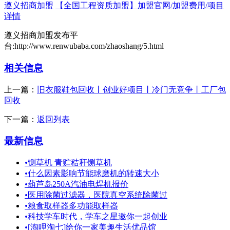
遵义招商加盟
【全国工程资质加盟】加盟官网/加盟费用/项目
详情
遵义招商加盟发布平
台:http://www.renwubaba.com/zhaoshang/5.html
相关信息
上一篇：
旧衣服鞋包回收丨创业好项目丨冷门无竞争丨工厂包
回收
下一篇：
返回列表
最新信息
•
铡草机 青贮秸秆铡草机
•
什么因素影响节能球磨机的转速大小
•
葫芦岛250A汽油电焊机报价
•
医用除菌过滤器，医院真空系统除菌过
•
粮食取样器多功能取样器
•
科技学车时代，学车之星邀你一起创业
•
[淘哩淘七]给你一家美趣生活优品馆