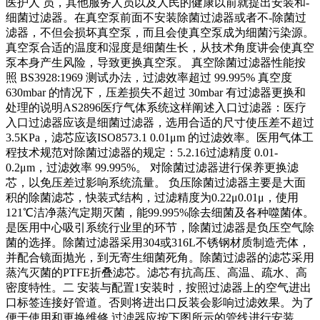
医护人 员，其他服务人员以及人民的健康以前就提出安装和-
细菌过滤器。在真空泵前面不安装除菌过滤器或者不-除菌过
滤器，不但会损坏真空泵，而且会使真空泵成为细菌污染源。
真空泵合适的温度和湿度是细菌生长，从技术角度讲会使真空
泵本身产生风险，导致更换真空泵。 真空除菌过滤器性能按
照 BS3928:1969 测试办法，过滤效率超过 99.995% 真空度
630mbar 的情况下，压差损失不超过 30mbar 有过滤器更换和
处理的说明AS2896医疗气体系统这样阐述入口过滤器：医疗
入口过滤器应该是细菌过滤器，选用合适的尺寸使压差不超过
3.5KPa，滤芯应该ISO8573.1 0.01μm 的过滤效率。医用气体工
程技术规范对除菌过滤器的规定：5.2.16过滤精度 0.01-
0.2μm，过滤效率 99.995%。 对除菌过滤器进行保养更换滤
芯，以免压差过影响系统流量。 负压除菌过滤器主要是大面
积的除菌滤芯，快装式结构，过滤精度为0.22μ0.01μ，使用
121℃洁净蒸汽定期灭菌，能99.995%除去细菌及各种噬菌体。
是医用中心吸引系统行业里的环节，除菌过滤器是负压空气除
菌的选择。除菌过滤器采用304或316L不锈钢材质制造壳体，
并配合镜面抛光，到无寄生细菌死角。除菌过滤器的滤芯采用
蒸汽灭菌的PTFE折叠滤芯。滤芯有抗高压、高温、疏水、高
密度特性。二 安装与配置1安装时，按照过滤器上的空气进出
口标签连接好管道。否则将进出口反装会影响过滤效果。为了
便于使用和更换维修,过滤器应按下图所示的管线进行安装。