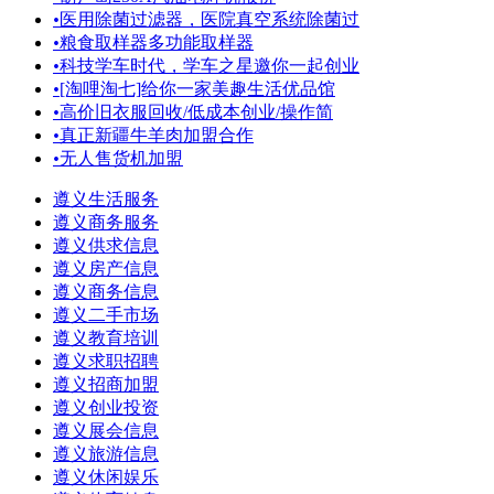
•
医用除菌过滤器，医院真空系统除菌过
•
粮食取样器多功能取样器
•
科技学车时代，学车之星邀你一起创业
•
[淘哩淘七]给你一家美趣生活优品馆
•
高价旧衣服回收/低成本创业/操作简
•
真正新疆牛羊肉加盟合作
•
无人售货机加盟
遵义生活服务
遵义商务服务
遵义供求信息
遵义房产信息
遵义商务信息
遵义二手市场
遵义教育培训
遵义求职招聘
遵义招商加盟
遵义创业投资
遵义展会信息
遵义旅游信息
遵义休闲娱乐