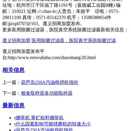
址地：杭州市江干区临丁路1191号（嘉德威工业园B幢) 编
邮：310021 址网-://.chao-lv/人责负：朱效平 话电：0571-
28811100 真传：0571-85142370 机手：13588388654件
邮:jjzxp0707@163。遵义招商加盟发布。
更多医用除菌过滤器，医院真空系统除菌过滤最新相关信息：
遵义招商加盟
医用除菌过滤器，医院真空系统除菌过滤
遵义招商加盟发布平
台:http://www.renwubaba.com/zhaoshang/20.html
相关信息
上一篇：
葫芦岛250A汽油电焊机报价
下一篇：
粮食取样器多功能取样器
最新信息
•
铡草机 青贮秸秆铡草机
•
什么因素影响节能球磨机的转速大小
•
葫芦岛250A汽油电焊机报价