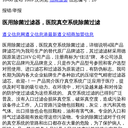
报错/举报
医用除菌过滤器，医院真空系统除菌过滤
遵义信息网
遵义信息港
最新遵义招商加盟信息
医用除菌过滤器，医院真空系统除菌过滤，详细说明4国产品
牌滤芯均为我司生产的替代原厂品牌滤芯，其过滤滤材采用德
国原装进口HV公司产品，注册商标为“佳洁”牌。本公司涉及
的其它品牌均无品牌意义，只是作为产品型号参照和客户选型
对照使用。进口滤芯和过滤器为原装进口，有防伪标志。我司
长期为国内各大企业贴牌生产各种款式的压缩空气精密过滤器
滤芯。欢迎-！一 产品简介医疗真空系统广泛应用于医疗，提
供及时可靠的吸引动力。在环境中，对污染越来越-和对传染
的防护使过滤成为这些系统的。 真空系统过滤的已得到广泛
普及。没有入口过滤会损坏真空泵，破坏真空度，造成污染和
设备停止工作。入口管路污染物包括颗粒，灰尘，水汽和其他
气体。出口排放也会包括颗粒，油和有害气体。专业的入口和
排气过滤器能有效处理这些污染物。专业的除菌过滤对于任何
的真空系统的管路和出口都存在大量的危险，为了保护病人，