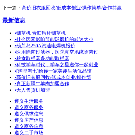
下一篇：
高价旧衣服回收/低成本创业/操作简单/合作共赢
最新信息
•
铡草机 青贮秸秆铡草机
•
什么因素影响节能球磨机的转速大小
•
葫芦岛250A汽油电焊机报价
•
医用除菌过滤器，医院真空系统除菌过
•
粮食取样器多功能取样器
•
科技学车时代，学车之星邀你一起创业
•
[淘哩淘七]给你一家美趣生活优品馆
•
高价旧衣服回收/低成本创业/操作简
•
真正新疆牛羊肉加盟合作
•
无人售货机加盟
遵义生活服务
遵义商务服务
遵义供求信息
遵义房产信息
遵义商务信息
遵义二手市场