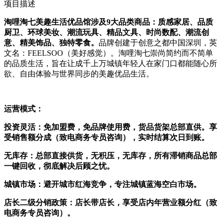
项目描述
淘哩淘七美趣生活优品馆涉及9大品类商品：质感家居、品质
厨卫、环球美妆、潮流玩具、精品文具、时尚数配、潮流创
意、精美饰品、独特零食。
品牌创建于创意之都中国深圳，英
文名：FEELSOO（美好感觉）。淘哩淘七崇尚简约而不简单
的品质生活，旨在让成千上万城镇年轻人在家门口都能随心所
欲、自由体验与世界同步的美趣优品生活。
运营模式：
投资灵活
：
免加盟费，免品牌使用费，货品货架总部直供。享
受销售额分成（致电商务专员咨询），实时结算次日到账。
无库存：
总部直接供货，无积压，无库存，所有滞销商品总部
一键回收，彻底解决后顾之忧。
城镇市场
：
避开城市红海竞争，专注城镇蓝海空白市场。
店长二级分销政策：
店长带店长，享受店内年营业额分红
（致
电商务专员咨询）
。