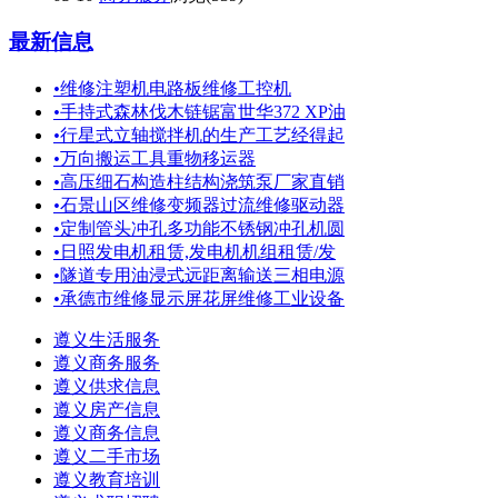
最新信息
•
维修注塑机电路板维修工控机
•
手持式森林伐木链锯富世华372 XP油
•
行星式立轴搅拌机的生产工艺经得起
•
万向搬运工具重物移运器
•
高压细石构造柱结构浇筑泵厂家直销
•
石景山区维修变频器过流维修驱动器
•
定制管头冲孔多功能不锈钢冲孔机圆
•
日照发电机租赁,发电机机组租赁/发
•
隧道专用油浸式远距离输送三相电源
•
承德市维修显示屏花屏维修工业设备
遵义生活服务
遵义商务服务
遵义供求信息
遵义房产信息
遵义商务信息
遵义二手市场
遵义教育培训