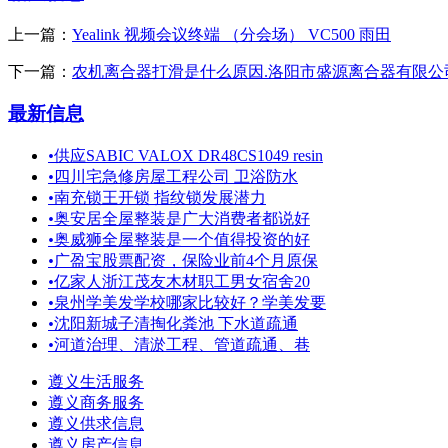
上一篇：
Yealink 视频会议终端 （分会场） VC500 雨田
下一篇：
农机离合器打滑是什么原因.洛阳市盛源离合器有限公
最新信息
•
供应SABIC VALOX DR48CS1049 resin
•
四川宅急修房屋工程公司 卫浴防水
•
南充锁王开锁 指纹锁发展潜力
•
奥安居全屋整装是广大消费者都说好
•
奥威狮全屋整装是一个值得投资的好
•
广盈宝股票配资，保险业前4个月原保
•
亿家人浙江茂友木材职工男女宿舍20
•
泉州学美发学校哪家比较好？学美发要
•
沈阳新城子清掏化粪池 下水道疏通
•
河道治理、清淤工程、管道疏通、巷
遵义生活服务
遵义商务服务
遵义供求信息
遵义房产信息