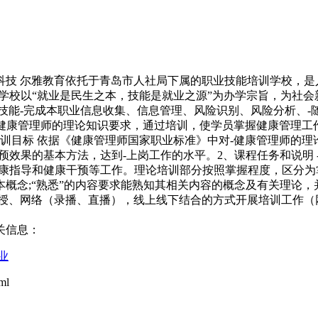
科技 尔雅教育依托于青岛市人社局下属的职业技能培训学校，是
校以“就业是民生之本，技能是就业之源”为办学宗旨，为社会新兴
技能-完成本职业信息收集、信息管理、风险识别、风险分析、
中对-健康管理师的理论知识要求，通过培训，使学员掌握健康管理
力培训目标 依据《健康管理师国家职业标准》中对-健康管理师的
预效果的基本方法，达到-上岗工作的水平。2、课程任务和说明
康指导和健康干预等工作。理论培训部分按照掌握程度，区分为
念;“熟悉”的内容要求能熟知其相关内容的概念及有关理论，并
式 采用面授、网络（录播、直播），线上线下结合的方式开展培训工作
关信息：
业
ml