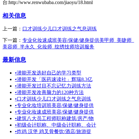
台:http://www.renwubaba.com/jiaoyu/18.html
相关信息
上一篇：
口才训练少儿口才训练之气息训练
下一篇：
专业化妆速成班美容/保健/健身提供美甲师_美睫师_
美容师_半永久_化妆师_纹绣技师培训服务
最新信息
•
潜能开发选好自己的学习类型
•
潜能开发「医药速读社」辉瑞8.3亿
•
潜能开发过目不忘记忆力训练方法
•
潜能开发改善脑力的120种方法
•
口才训练少儿口才训练之气息训练
•
专业化妆培训班美容/保健/健身提供
•
专业化妆速成班美容/保健/健身提供
•
建筑八大员工程师职称建筑/房产/物
•
初级会计职称、中级会计职称、会计
•
炸鸡 汉堡 鸡叉骨餐饮/酒店/旅游提